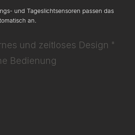
gs- und Tageslichtsensoren passen das
tomatisch an.
nes und zeitloses Design "
he Bedienung