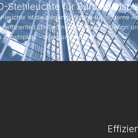
Stehleuchte für Büroarbeitspl
leuchte ist die elegante Lösung für moderne A
ieeffiziente LED-Technik mit stilvollem Design un
 Arbeitsplatz – direkt und indirekt.
Effizie