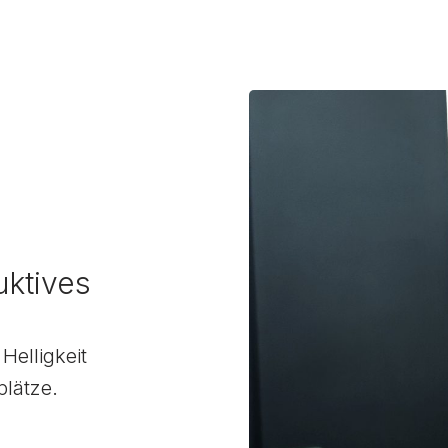
uktives
Helligkeit
plätze.