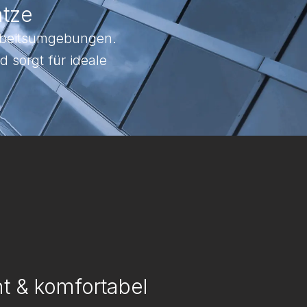
ätze
rbeitsumgebungen.
d sorgt für ideale
nt & komfortabel