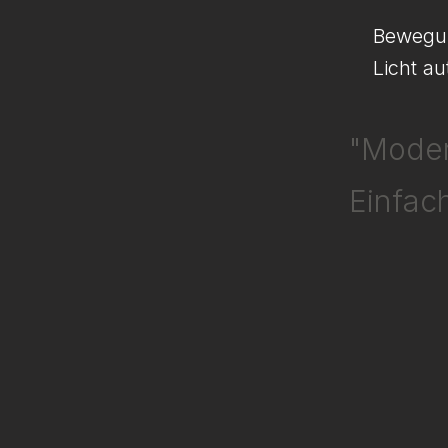
Bewegun
Licht au
"Moder
Einfac