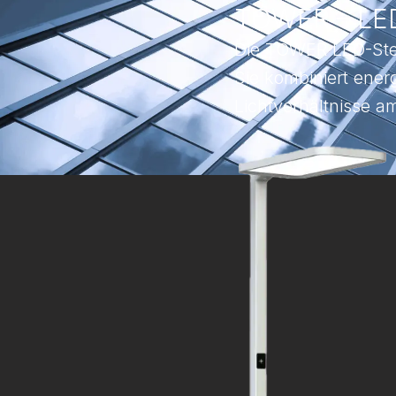
TOWER – LED-
Die TOWER LED-Steh
Sie kombiniert energ
Lichtverhältnisse am