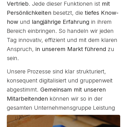
Vertrieb
. Jede dieser Funktionen ist
mit
Persönlichkeiten
besetzt, die
tiefes Know-
how
und
langjährige Erfahrung
in ihrem
Bereich einbringen. So handeln wir jeden
Tag innovativ, effizient und mit dem klaren
Anspruch,
in unserem Markt führend
zu
sein.
Unsere Prozesse sind klar strukturiert,
konsequent digitalisiert und gruppenweit
abgestimmt.
Gemeinsam mit unseren
Mitarbeitenden
können wir so in der
gesamten Unternehmensgruppe Leistung
auf höchstem Niveau
abrufen – schnell,
zuverlässig und skalierbar.