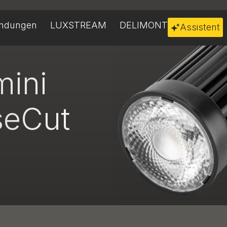
ndungen
LUXSTREAM
DELIMONT
Assistent
ini
seCut