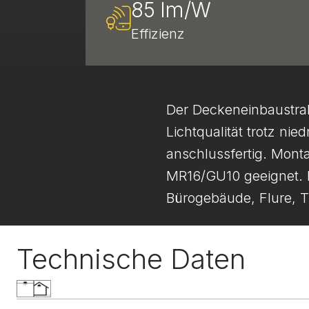
85 lm/W
Effizienz
Der Deckeneinbau­stra
Lichtqualität trotz n
anschlussfertig. Mont
MR16/GU10 geeignet. D
Bürogebäude, Flure, 
Technische Daten