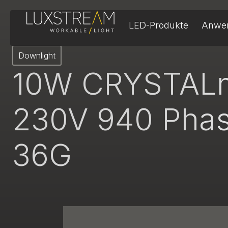
LED-Produkte
Anwe
Downlight
10W CRYSTALm
230V 940 Pha
36G