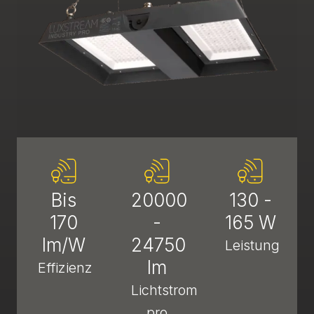
Bis
20000
130 -
170
-
165 W
lm/W
24750
Leistung
lm
Effizienz
Lichtstrom
pro