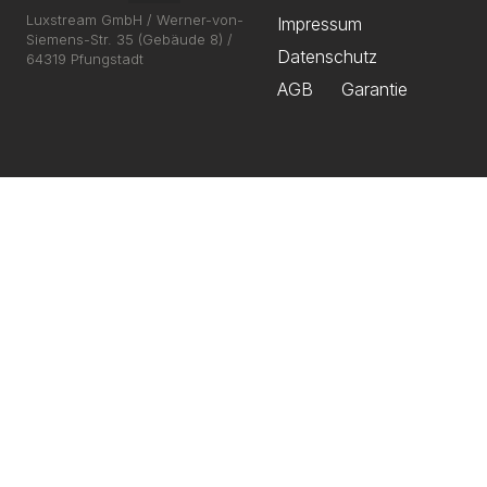
Luxstream GmbH / Werner-von-
Impressum
Siemens-Str. 35 (Gebäude 8) /
Datenschutz
64319 Pfungstadt
AGB
Garantie