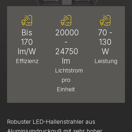
Bis
20000
70 -
170
-
130
lm/W
24750
W
lm
Effizienz
Leistung
Lichtstrom
pro
Einheit
Robuster LED-Hallenstrahler aus
Aluminiumdruckguß mit sehr hoher