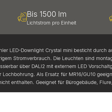
Bis 1500 lm
Lichtstrom pro Einheit
hler LED-Downlight Crystal mini besticht durch 
iedrigem Stromverbrauch. Die Leuchten sind monta
essierbar über DALI2 mit externem LED Vorschalt
r Lochbohrung. Als Ersatz für MR16/GU10 geeig
nicht enthalten. Geeignet für Bürogebäude, Flur