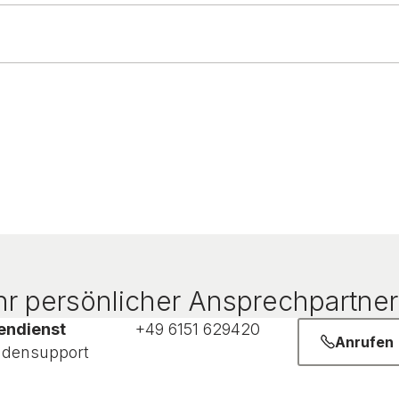
r persönlicher Ansprechpartner 
endienst
+49 6151 629420
Anrufen
densupport