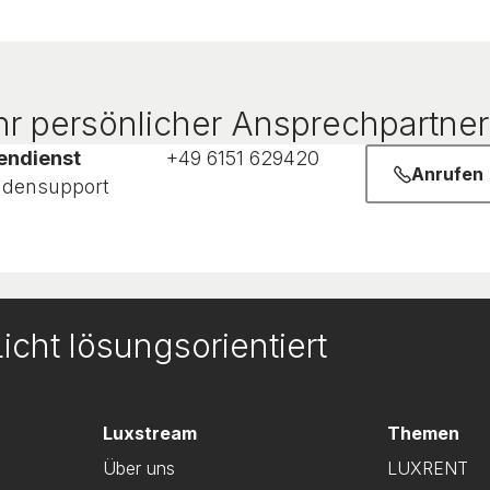
r persönlicher Ansprechpartner 
endienst
+49 6151 629420
Anrufen
densupport
icht lösungsorientiert
Luxstream
Themen
Über uns
LUXRENT