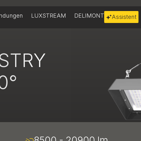
ndungen
LUXSTREAM
DELIMONT
Assistent
USTRY
0°
8500 - 20900 lm