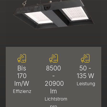
Bis
8500
50 -
170
-
135 W
lm/W
20900
Leistung
lm
Effizienz
Lichtstrom
pro