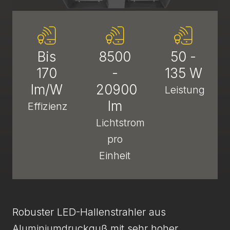
Bis
8500
50 -
170
-
135 W
lm/W
20900
Leistung
lm
Effizienz
Lichtstrom
pro
Einheit
Robuster LED-Hallenstrahler aus
Aluminiumdruckguß mit sehr hoher