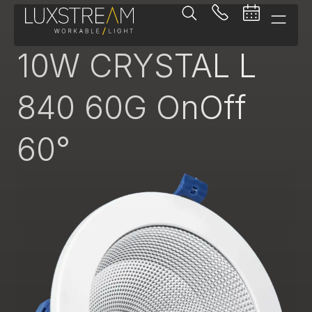
Downlight
10W CRYSTAL L
840 60G OnOff
60°