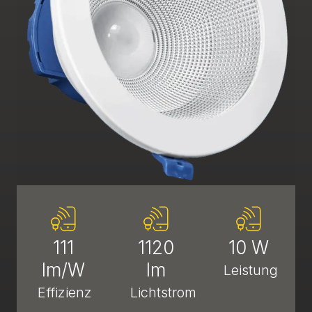
111
1120
10 W
lm/W
lm
Leistung
Effizienz
Lichtstrom