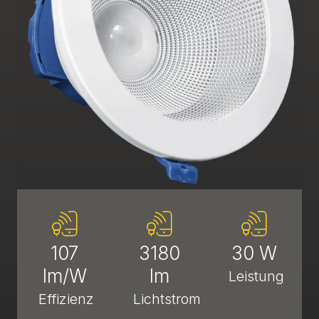
107
3180
30 W
lm/W
lm
Leistung
Effizienz
Lichtstrom