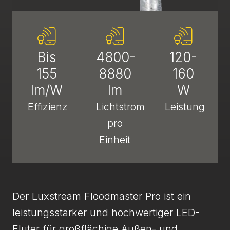
Bis
4800-
120-
155
8880
160
lm/W
lm
W
Effizienz
Lichtstrom
Leistung
pro
Einheit
Der Luxstream Floodmaster Pro ist ein
leistungsstarker und hochwertiger LED-
Fluter für großflächige Außen- und