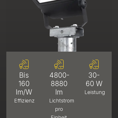
Bis
4800-
30-
160
8880
60 W
lm/W
lm
Leistung
Effizienz
Lichtstrom
pro
Einheit