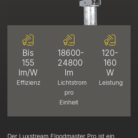
Bis
18600-
120-
155
24800
160
lm/W
lm
W
Effizienz
Lichtstrom
Leistung
pro
Einheit
Der Luxstream Floodmaster Pro ist ein