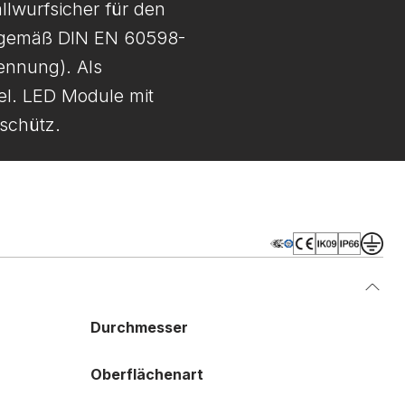
llwurfsicher für den
r gemäß DIN EN 60598-
Kennung). Als
el. LED Module mit
eschütz.
Durchmesser
Oberflächenart