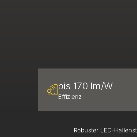
bis 170 lm/W
Effizienz
Robuster LED-Hallenst