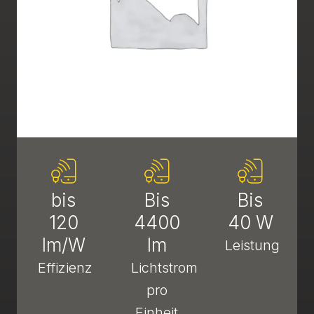
bis
Bis
Bis
120
4400
40 W
lm/W
lm
Leistung
Effizienz
Lichtstrom
pro
Einheit