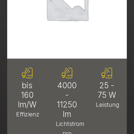
bis
4000
25 -
160
-
75 W
lm/W
11250
Leistung
lm
Effizienz
Lichtstrom
pro