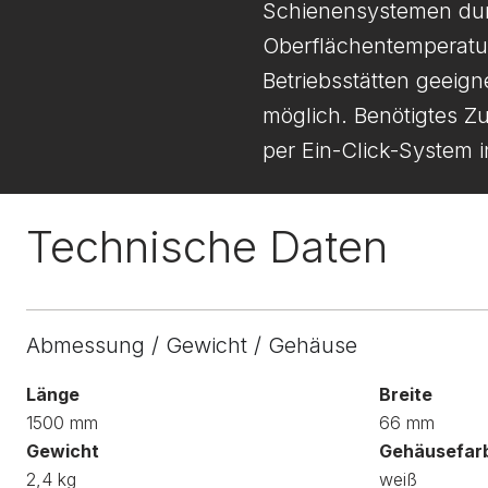
Schienensystemen durc
Oberflächentemperatu
Betriebsstätten geeig
möglich. Benötigtes Z
per Ein-Click-System i
Technische Daten
Abmessung / Gewicht / Gehäuse
Länge
Breite
1500 mm
66 mm
Gewicht
Gehäusefar
2,4 kg
weiß