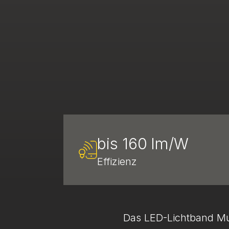
bis 160 lm/W
Effizienz
Das LED-Lichtband Mul