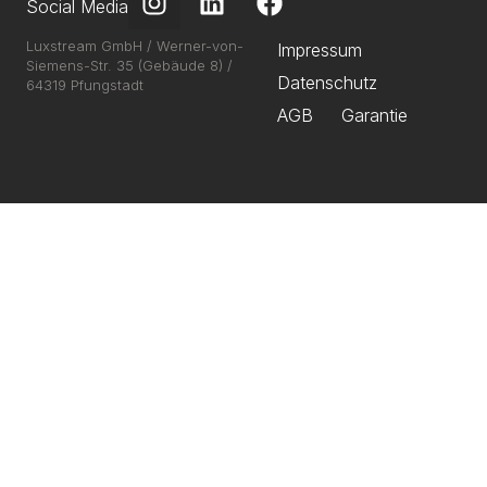
Social Media
Luxstream GmbH / Werner-von-
Impressum
Siemens-Str. 35 (Gebäude 8) /
Datenschutz
64319 Pfungstadt
AGB
Garantie